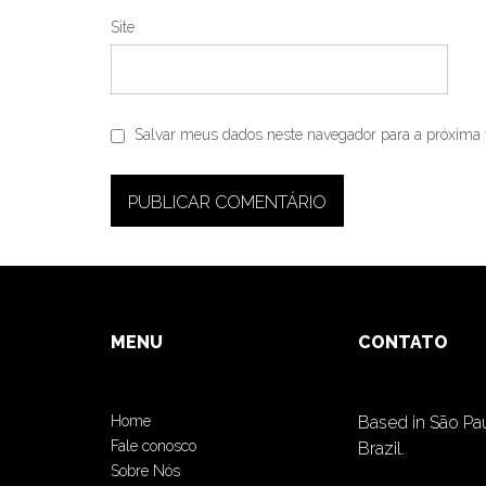
Site
Salvar meus dados neste navegador para a próxima 
MENU
CONTATO
Home
Based in São Pa
Fale conosco
Brazil.
Sobre Nós