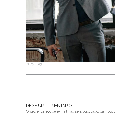
Full
1280 × 853
size
Post
navigation
DEIXE UM COMENTÁRIO
O seu endereço de e-mail não será publicado.
Campos o