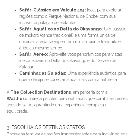
Safári Clássico em Veículo 4x4:
Ideal para explorar
regiões como o Parque Nacional de Chobe, com sua
incrível população de elefantes.
Safári Aquático no Delta do Okavango:
Um passeio
de mokoro (canoa tradicional) é uma forma única de
observar a vida selvagem em um ambiente tranquilo e
árido ao mesmo tempo.
Safári Aéreo:
Aproveite voos panorâmicos para vistas
inesquecíveis do Delta do Okavango e do Deserto de
Kalahari.
Caminhadas Guiadas:
Uma experiência autêntica para
quem deseja se conectar ainda mais com a natureza.
A
The Collection Destinations
, em parceria com a
Walthers
, oferece pacotes personalizados que combinam esses
tipos de safári, garantindo uma experiência completa e
equilibrada.
3. ESCOLHA OS DESTINOS CERTOS
Botswana tem várias regiões impressionantes para incluir no seu