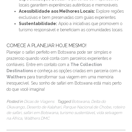
locais garantem experiências autênticas e memoráveis.
Acessibilidade aos Melhores Locais:
Explore regiões
exclusivas e bem preservadas com guias experientes.
Sustentabilidade:
Apoio a iniciativas que promovem o
turismo responsável e beneficiam as comunidades locais.
COMECE A PLANEJAR HOJE MESMO!
Planejar o safári perfeito em Botswana pode ser simples e
prazeroso quando você conta com parceiros experientes e
confiáveis. Entre em contato com a
The Collection
Destinations
e conheça as opções criadas em parceria com a
Walthers
para transformar sua viagem em uma memória
inesquecível. Seu sonho de safári em Botswana está mais perto
do que você imagina!
Posted in
Dicas de Viagens
Tagged
Botswana
,
Delta do
Okavango
,
Deserto de Kalahari
,
Parque Nacional de Chobe
,
roteiro
de safári
,
safári em Botswana
,
turismo sustentável
,
vida selvagem
na África
,
Walthers DMC