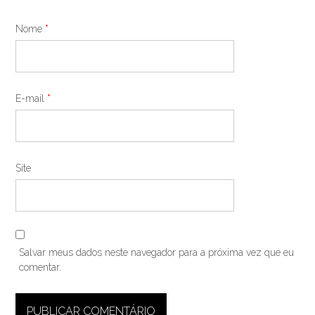
Nome
*
E-mail
*
Site
Salvar meus dados neste navegador para a próxima vez que eu
comentar.