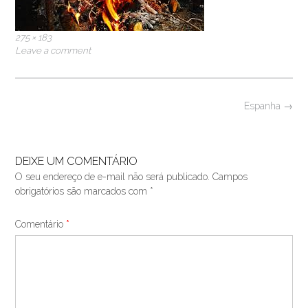
Full
275 × 183
size
Leave a comment
Post
Espanha
→
navigation
DEIXE UM COMENTÁRIO
O seu endereço de e-mail não será publicado.
Campos
obrigatórios são marcados com
*
Comentário
*