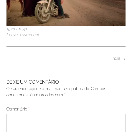
Full
1920 × 1079
size
Leave a comment
Post
Índia
→
navigation
DEIXE UM COMENTÁRIO
O seu endereço de e-mail não será publicado.
Campos
obrigatórios são marcados com
*
Comentário
*