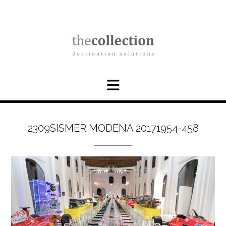
Skip
to
content
2309SISMER MODENA 20171954-458