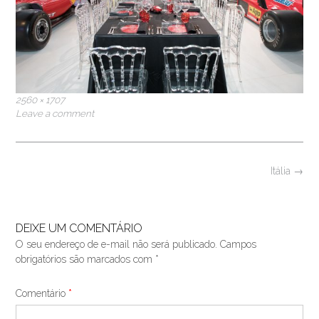
Full
2560 × 1707
size
Leave a comment
Post
Itália
→
navigation
DEIXE UM COMENTÁRIO
O seu endereço de e-mail não será publicado.
Campos
obrigatórios são marcados com
*
Comentário
*