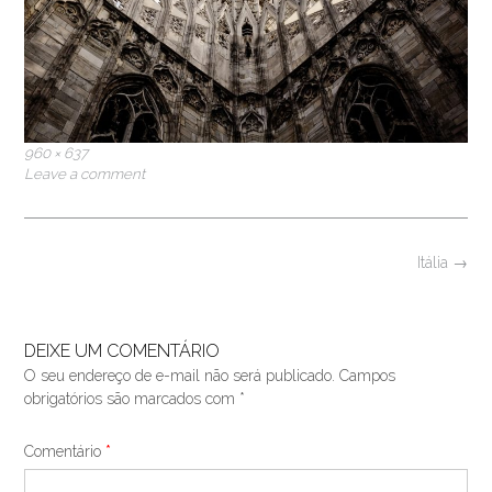
Full
960 × 637
size
Leave a comment
Post
Itália
→
navigation
DEIXE UM COMENTÁRIO
O seu endereço de e-mail não será publicado.
Campos
obrigatórios são marcados com
*
Comentário
*