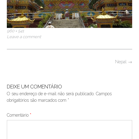
Full
960 × 541
size
Leave a comment
Post
Nepal
→
navigation
DEIXE UM COMENTÁRIO
O seu endereço de e-mail não será publicado.
Campos
obrigatórios são marcados com
*
Comentário
*