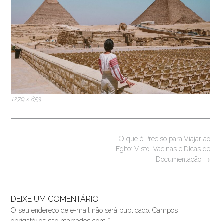
Full
1279 × 853
size
Post
O que é Preciso para Viajar ao
navigation
Egito: Visto, Vacinas e Dicas de
Documentação
→
DEIXE UM COMENTÁRIO
O seu endereço de e-mail não será publicado.
Campos
obrigatórios são marcados com
*