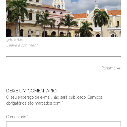
Full
960 × 640
size
Leave a comment
Post
Panamá
→
navigation
DEIXE UM COMENTÁRIO
O seu endereço de e-mail não será publicado.
Campos
obrigatórios são marcados com
*
Comentário
*