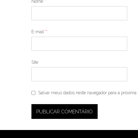
Nome
*
E-mail
*
Site
Salvar meus dados neste navegador para a próxima 