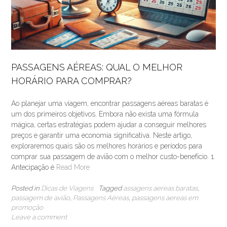
PASSAGENS AÉREAS: QUAL O MELHOR
HORÁRIO PARA COMPRAR?
Ao planejar uma viagem, encontrar passagens aéreas baratas é
um dos primeiros objetivos. Embora não exista uma fórmula
mágica, certas estratégias podem ajudar a conseguir melhores
preços e garantir uma economia significativa. Neste artigo,
exploraremos quais são os melhores horários e períodos para
comprar sua passagem de avião com o melhor custo-benefício. 1.
Antecipação é
Read More
Posted in
Dicas de Viagens
Tagged
assagens aereas baratas
,
passagem de avião
,
Passagens Aéreas
,
passagens aereas em
promoção
Leave a comment