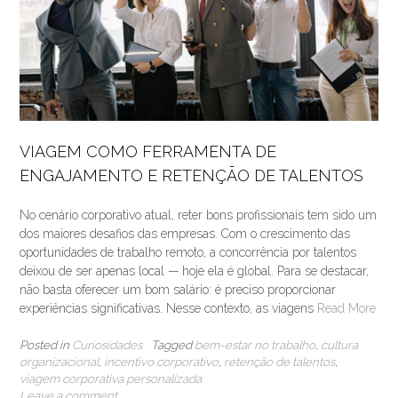
VIAGEM COMO FERRAMENTA DE
ENGAJAMENTO E RETENÇÃO DE TALENTOS
No cenário corporativo atual, reter bons profissionais tem sido um
dos maiores desafios das empresas. Com o crescimento das
oportunidades de trabalho remoto, a concorrência por talentos
deixou de ser apenas local — hoje ela é global. Para se destacar,
não basta oferecer um bom salário: é preciso proporcionar
experiências significativas. Nesse contexto, as viagens
Read More
Posted in
Curiosidades
Tagged
bem-estar no trabalho
,
cultura
organizacional
,
incentivo corporativo
,
retenção de talentos
,
viagem corporativa personalizada
Leave a comment