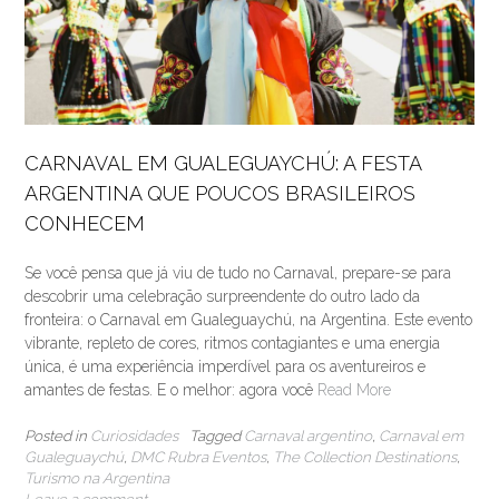
CARNAVAL EM GUALEGUAYCHÚ: A FESTA
ARGENTINA QUE POUCOS BRASILEIROS
CONHECEM
Se você pensa que já viu de tudo no Carnaval, prepare-se para
descobrir uma celebração surpreendente do outro lado da
fronteira: o Carnaval em Gualeguaychú, na Argentina. Este evento
vibrante, repleto de cores, ritmos contagiantes e uma energia
única, é uma experiência imperdível para os aventureiros e
amantes de festas. E o melhor: agora você
Read More
Posted in
Curiosidades
Tagged
Carnaval argentino
,
Carnaval em
Gualeguaychú
,
DMC Rubra Eventos
,
The Collection Destinations
,
Turismo na Argentina
Leave a comment