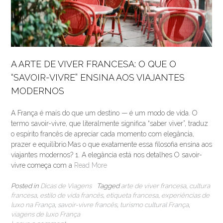
A ARTE DE VIVER FRANCESA: O QUE O
“SAVOIR-VIVRE” ENSINA AOS VIAJANTES
MODERNOS
A França é mais do que um destino — é um modo de vida. O
termo savoir-vivre, que literalmente significa “saber viver”, traduz
o espírito francês de apreciar cada momento com elegância,
prazer e equilíbrio.Mas o que exatamente essa filosofia ensina aos
viajantes modernos? 1. A elegância está nos detalhes O savoir-
vivre começa com a
Read More
Posted in
Dicas de Viagens
Tagged
arte de viver francesa
,
cultura
francesa
,
estilo de vida francês
,
etiqueta francesa
,
experiências de
luxo na França
,
savoir-vivre francês
,
turismo cultural França
,
viagens de luxo França