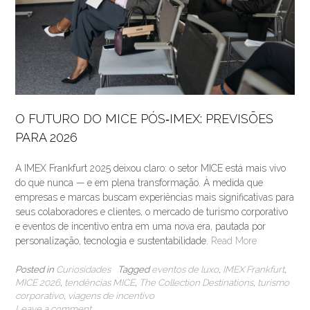
O FUTURO DO MICE PÓS‐IMEX: PREVISÕES
PARA 2026
A IMEX Frankfurt 2025 deixou claro: o setor MICE está mais vivo
do que nunca — e em plena transformação. À medida que
empresas e marcas buscam experiências mais significativas para
seus colaboradores e clientes, o mercado de turismo corporativo
e eventos de incentivo entra em uma nova era, pautada por
personalização, tecnologia e sustentabilidade.
Read More
Posted in
Curiosidades
Tagged
eventos de luxo
,
IMEX Frankfurt
,
MICE 2026
,
tendências MICE
,
The Collection Destinations
,
turismo
corporativo
,
viagens de incentivo
Leave a comment