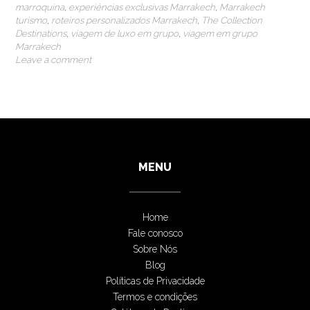
marroquina
,
experiências exclusivas Marrakech
,
Marrakech
turismo
,
roteiros personalizados Marrakech
,
The Collection
Destinations
,
viagem de luxo em grupo
,
viagem em grupo
Marrakech
Leave a comment
MENU
Home
Fale conosco
Sobre Nós
Blog
Políticas de Privacidade
Termos e condições