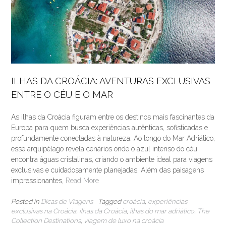
ILHAS DA CROÁCIA: AVENTURAS EXCLUSIVAS
ENTRE O CÉU E O MAR
As ilhas da Croácia figuram entre os destinos mais fascinantes da
Europa para quem busca experiências autênticas, sofisticadas e
profundamente conectadas à natureza. Ao longo do Mar Adriático,
esse arquipélago revela cenários onde o azul intenso do céu
encontra águas cristalinas, criando o ambiente ideal para viagens
exclusivas e cuidadosamente planejadas. Além das paisagens
impressionantes,
Read More
Posted in
Dicas de Viagens
Tagged
croácia
,
experiências
exclusivas na Croácia
,
ilhas da Croácia
,
ilhas do mar adriático
,
The
Collection Destinations
,
viagem de luxo na croácia