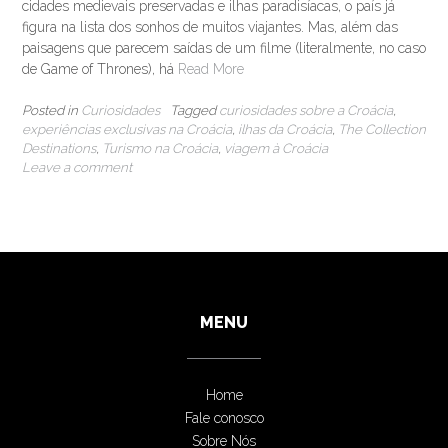
cidades medievais preservadas e ilhas paradisíacas, o país já
figura na lista dos sonhos de muitos viajantes. Mas, além das
paisagens que parecem saídas de um filme (literalmente, no caso
de Game of Thrones), há
Read More
Posted in
Curiosidades
Tagged
curiosidades sobre a Croácia
,
experiências exclusivas na Croácia
,
ilhas da Croácia
,
The Collection
Destinations
,
Turismo na Croácia
,
viagem à Croácia
Leave a comment
MENU
Home
Fale conosco
Sobre Nós