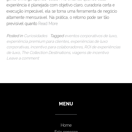
experiência é planejada com objetivo claro, curadoria certa e
execução impecável, ela se torna uma ferramenta de negócio
altamente mensurável. Na prática, o retorno pode ser tão
previsível quanto
Read More
Posted in
Curiosidades
Tagged
eventos corporativos de luxo
,
experiência premium para clientes
,
experiências de luxo
corporativas
,
incentivo para colaboradores
,
ROI de experiências
de luxo
,
The Collection Destinations
,
viagens de incentivo
Leave a comment
MENU
Home