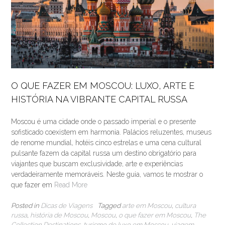
O QUE FAZER EM MOSCOU: LUXO, ARTE E
HISTÓRIA NA VIBRANTE CAPITAL RUSSA
Moscou é uma cidade onde o passado imperial e o presente
sofisticado coexistem em harmonia. Palácios reluzentes, museus
de renome mundial, hotéis cinco estrelas e uma cena cultural
pulsante fazem da capital russa um destino obrigatório para
viajantes que buscam exclusividade, arte e experiências
verdadeiramente memoráveis. Neste guia, vamos te mostrar o
que fazer em
Read More
Posted in
Dicas de Viagens
Tagged
arte em Moscou
,
cultura
russa
,
história de Moscou
,
Moscou
,
o que fazer em Moscou
,
The
Collection Destinations
,
turismo de luxo em Moscou
,
viagem