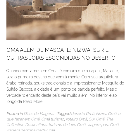
OMÃ ALÉM DE MASCATE: NIZWA, SUR E
OUTRAS JOIAS ESCONDIDAS NO DESERTO
Quando pensamos em Omã, é comum que a capital, Mascate,
seja o primeiro destino que vem à mente. Com sua arquitetura
árabe refinada, souks tradicionais e a impressionante Mesquita do
Sultão Qaboos, a cidade é um ponto de partida perfeito. Mas o
verdadeiro encanto deste país vai muito além. No interior e ao
longo da
Read More
Posted in
Dicas de Viagens
Tagged
deserto Omã
,
Nizwa Omã
,
o
que fazer em Omã
,
Omã turismo
,
roteiro Omã
,
Sur Omã
,
The
Collection Destinations
,
turismo de luxo Omã
,
viagem para Omã
,
viagem personalizada Omã