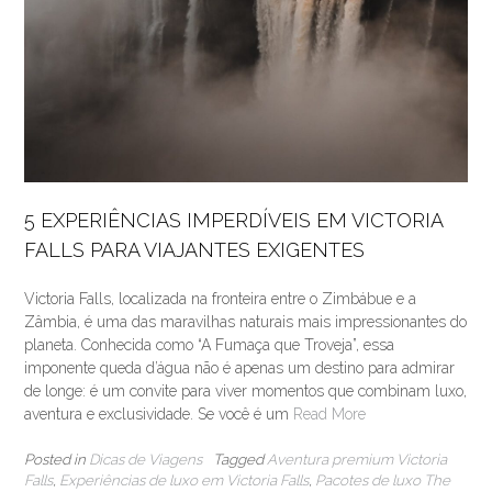
5 EXPERIÊNCIAS IMPERDÍVEIS EM VICTORIA
FALLS PARA VIAJANTES EXIGENTES
Victoria Falls, localizada na fronteira entre o Zimbábue e a
Zâmbia, é uma das maravilhas naturais mais impressionantes do
planeta. Conhecida como “A Fumaça que Troveja”, essa
imponente queda d’água não é apenas um destino para admirar
de longe: é um convite para viver momentos que combinam luxo,
aventura e exclusividade. Se você é um
Read More
Posted in
Dicas de Viagens
Tagged
Aventura premium Victoria
Falls
,
Experiências de luxo em Victoria Falls
,
Pacotes de luxo The