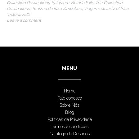
Collection Destinations
,
Safári em Victoria Falls
,
The Collection
Destinations
,
Turismo de luxo Zimbábue
,
Viagem exclusiva África
,
Victoria Falls
Leave a comment
MENU
Home
Fale conosco
Sobre Nós
Blog
Políticas de Privacidade
Termos e condições
Catálogo de Destinos