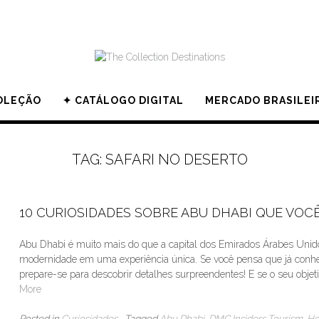
OLEÇÃO
✦ CATÁLOGO DIGITAL
MERCADO BRASILEI
TAG:
SAFARI NO DESERTO
10 CURIOSIDADES SOBRE ABU DHABI QUE VOC
Abu Dhabi é muito mais do que a capital dos Emirados Árabes Unidos
modernidade em uma experiência única. Se você pensa que já conhec
prepare-se para descobrir detalhes surpreendentes! E se o seu objet
More
Posted in
Curiosidades
Tagged
Abu Dhabi
,
DMC Insiders Tourism
,
Ho