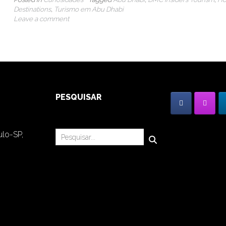
Destinations
,
Turismo em Abu Dhabi
Leave a comment
PESQUISAR
ulo-SP,