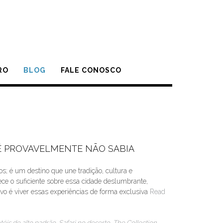
RO
BLOG
FALE CONOSCO
Ê PROVAVELMENTE NÃO SABIA
; é um destino que une tradição, cultura e
e o suficiente sobre essa cidade deslumbrante,
ivo é viver essas experiências de forma exclusiva
Read
téis de alto padrão
,
Safari no deserto
,
The Collection