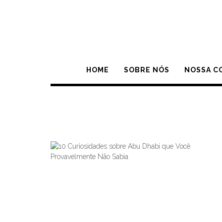
Skip
to
content
HOME
SOBRE NÓS
NOSSA C