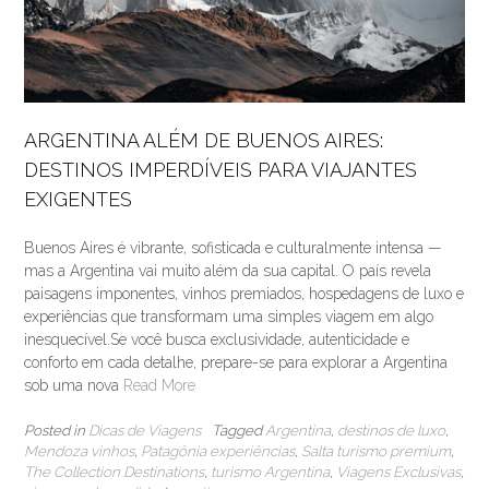
ARGENTINA ALÉM DE BUENOS AIRES:
DESTINOS IMPERDÍVEIS PARA VIAJANTES
EXIGENTES
Buenos Aires é vibrante, sofisticada e culturalmente intensa —
mas a Argentina vai muito além da sua capital. O país revela
paisagens imponentes, vinhos premiados, hospedagens de luxo e
experiências que transformam uma simples viagem em algo
inesquecível.Se você busca exclusividade, autenticidade e
conforto em cada detalhe, prepare-se para explorar a Argentina
sob uma nova
Read More
Posted in
Dicas de Viagens
Tagged
Argentina
,
destinos de luxo
,
Mendoza vinhos
,
Patagônia experiências
,
Salta turismo premium
,
The Collection Destinations
,
turismo Argentina
,
Viagens Exclusivas
,