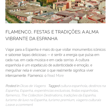
FLAMENCO, FESTAS E TRADIÇÕES: A ALMA
VIBRANTE DA ESPANHA
Viajar para a Espanha é mais do que visitar monumentos icônicos
e saborear tapas deliciosas — é sentir a energia que pulsa em
cada rua, em cada música e em cada sorriso. A cultura
espanhola é um espetáculo de autenticidade e emoção, e
mergulhar nela é vivenciar o que realmente significa viver
intensamente. Flamenco: o
Read More
Posted in
Dicas de Viagens
Tagged
cultura espanhola
,
destinos na
Espanha
,
Espanha
,
experiências exclusivas
,
festas espanholas
,
flamenco
,
The Collection Destinations
,
tradições da Espanha
,
turismo de luxo na Espanha
,
turismo premium
,
viagens culturais
Leave a comment