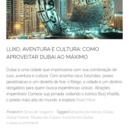
LUXO, AVENTURA E CULTURA: COMO
APROVEITAR DUBAI AO MÁXIMO
Dubai é uma cidade que impressiona com sua combinação de
luxo, aventura e cultura. Com arranha-céus futuristas, praias
paradisíacas e um deserto de tirar o fôlego, a cidade é um destino
obrigatório para quem busca experiências únicas. Atrações
imperdíveis Comece sua jornada visitando o icônico Burj Khalifa,
o prédio mais alto do mundo, e explore
Read More
Posted in
Dicas de Viagens
Tagged
atrações turísticas
,
Dubai
,
Dubai Frame
,
Museu do Futuro
,
turismo em Dubai
Leave a comment