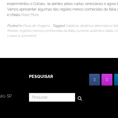
experimentou o Coliseu, se perdeu pelas ruelas venezianas e agora b
Vamos apresentar algumas das regiões menos conhecidas da Itália q
e cheias
Read More
Posted in
Dicas de Viagens
Tagged
Calábria
,
destinos alternativos Itál
Molise
,
regiões menos conhecidas da Itália
,
turismo autêntico Itália
,
Úm
Leave a comment
PESQUISAR
ulo-SP,