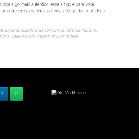
usca algo mais autêntico, esse artigo é para você.
ue oferecem experiências únicas, longe das multidões
ia
,
experiências fora do comum na Itália
,
Le Marche
,
bria
,
Valle d’Aosta
,
viagem exclusiva Itália