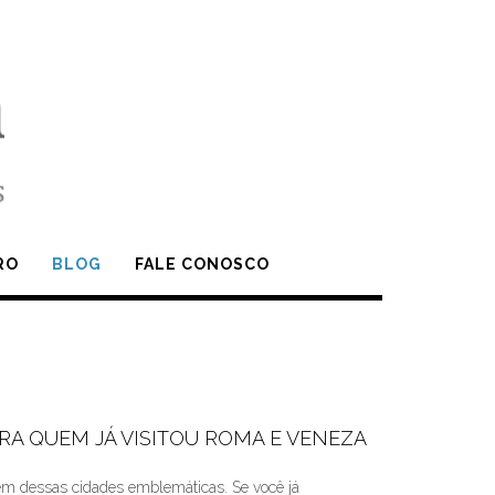
RO
BLOG
FALE CONOSCO
RA QUEM JÁ VISITOU ROMA E VENEZA
lém dessas cidades emblemáticas. Se você já