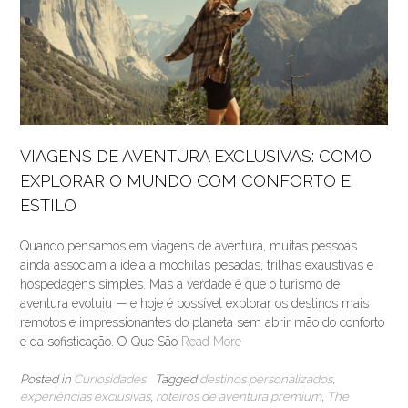
VIAGENS DE AVENTURA EXCLUSIVAS: COMO
EXPLORAR O MUNDO COM CONFORTO E
ESTILO
Quando pensamos em viagens de aventura, muitas pessoas
ainda associam a ideia a mochilas pesadas, trilhas exaustivas e
hospedagens simples. Mas a verdade é que o turismo de
aventura evoluiu — e hoje é possível explorar os destinos mais
remotos e impressionantes do planeta sem abrir mão do conforto
e da sofisticação. O Que São
Read More
Posted in
Curiosidades
Tagged
destinos personalizados
,
experiências exclusivas
,
roteiros de aventura premium
,
The