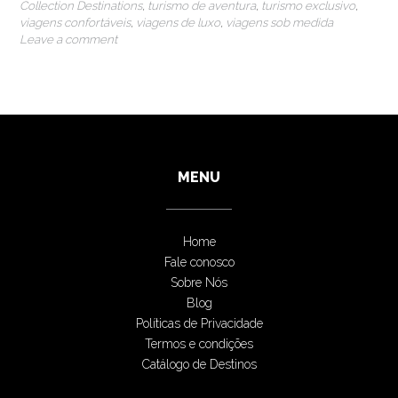
Collection Destinations
,
turismo de aventura
,
turismo exclusivo
,
viagens confortáveis
,
viagens de luxo
,
viagens sob medida
Leave a comment
MENU
Home
Fale conosco
Sobre Nós
Blog
Políticas de Privacidade
Termos e condições
Catálogo de Destinos