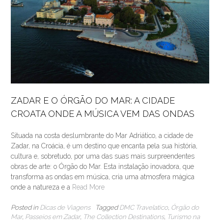
ZADAR E O ÓRGÃO DO MAR: A CIDADE
CROATA ONDE A MÚSICA VEM DAS ONDAS
Situada na costa deslumbrante do Mar Adriático, a cidade de
Zadar, na Croácia, é um destino que encanta pela sua história,
cultura e, sobretudo, por uma das suas mais surpreendentes
obras de arte: o Órgão do Mar. Esta instalação inovadora, que
transforma as ondas em música, cria uma atmosfera mágica
onde a natureza e a
Read More
Posted in
Dicas de Viagens
Tagged
DMC Travelatico
,
Órgão do
Mar
,
Passeios em Zadar
,
The Collection Destinations
,
Turismo na