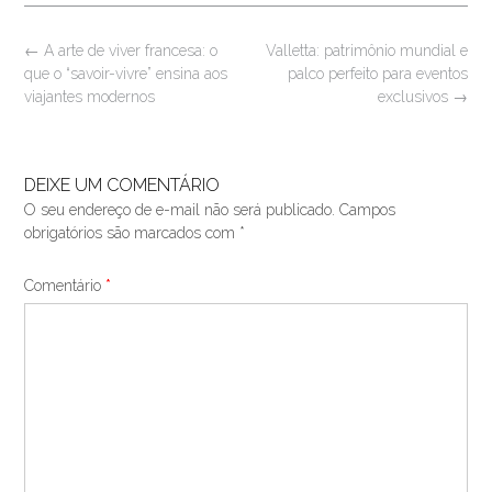
Post
←
A arte de viver francesa: o
Valletta: patrimônio mundial e
navigation
que o “savoir-vivre” ensina aos
palco perfeito para eventos
viajantes modernos
exclusivos
→
DEIXE UM COMENTÁRIO
O seu endereço de e-mail não será publicado.
Campos
obrigatórios são marcados com
*
Comentário
*