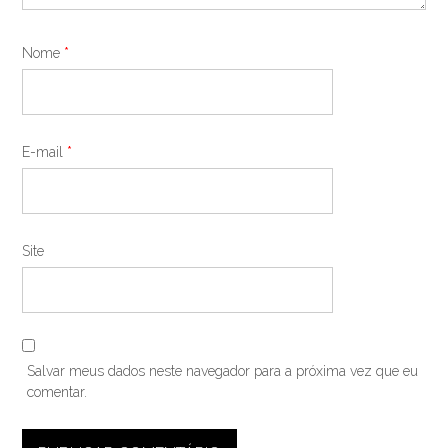
Nome
*
E-mail
*
Site
Salvar meus dados neste navegador para a próxima vez que eu
comentar.