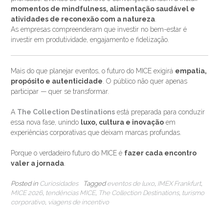
momentos de mindfulness, alimentação saudável e
atividades de reconexão com a natureza
.
As empresas compreenderam que investir no bem-estar é
investir em produtividade, engajamento e fidelização.
Mais do que planejar eventos, o futuro do MICE exigirá
empatia,
propósito e autenticidade
. O público não quer apenas
participar — quer se transformar.
A
The Collection Destinations
está preparada para conduzir
essa nova fase, unindo
luxo, cultura e inovação
em
experiências corporativas que deixam marcas profundas.
Porque o verdadeiro futuro do MICE é
fazer cada encontro
valer a jornada
.
Posted in
Curiosidades
Tagged
eventos de luxo
,
IMEX Frankfurt
,
MICE 2026
,
tendências MICE
,
The Collection Destinations
,
turismo
corporativo
,
viagens de incentivo