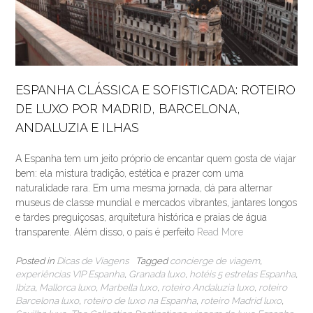
ESPANHA CLÁSSICA E SOFISTICADA: ROTEIRO
DE LUXO POR MADRID, BARCELONA,
ANDALUZIA E ILHAS
A Espanha tem um jeito próprio de encantar quem gosta de viajar
bem: ela mistura tradição, estética e prazer com uma
naturalidade rara. Em uma mesma jornada, dá para alternar
museus de classe mundial e mercados vibrantes, jantares longos
e tardes preguiçosas, arquitetura histórica e praias de água
transparente. Além disso, o país é perfeito
Read More
Posted in
Dicas de Viagens
Tagged
concierge de viagem
,
experiências VIP Espanha
,
Granada luxo
,
hotéis 5 estrelas Espanha
,
Ibiza
,
Mallorca luxo
,
Marbella luxo
,
roteiro Andaluzia luxo
,
roteiro
Barcelona luxo
,
roteiro de luxo na Espanha
,
roteiro Madrid luxo
,