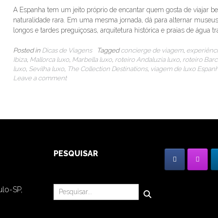
A Espanha tem um jeito próprio de encantar quem gosta de viajar be
naturalidade rara. Em uma mesma jornada, dá para alternar museus 
longos e tardes preguiçosas, arquitetura histórica e praias de água t
Posted in
Dicas de Viagens
Tagged
concierge de viagem
,
experiênci
Ibiza
,
Mallorca luxo
,
Marbella luxo
,
roteiro Andaluzia luxo
,
roteiro Bar
luxo
,
Sevilha luxo
,
The Collection Destinations
,
viagem de luxo Espan
Leave a comment
PESQUISAR
ulo-SP,