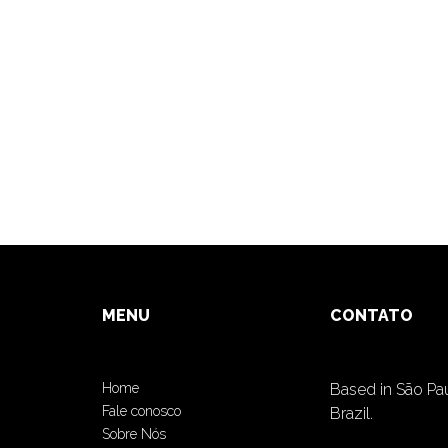
MENU
CONTATO
Home
Based in São Pa
Fale conosco
Brazil.
Sobre Nós