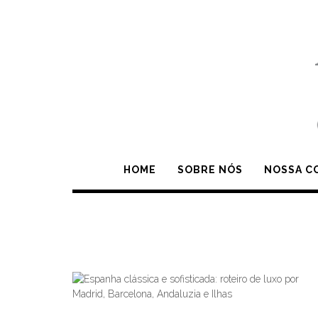
Skip
to
content
HOME
SOBRE NÓS
NOSSA C