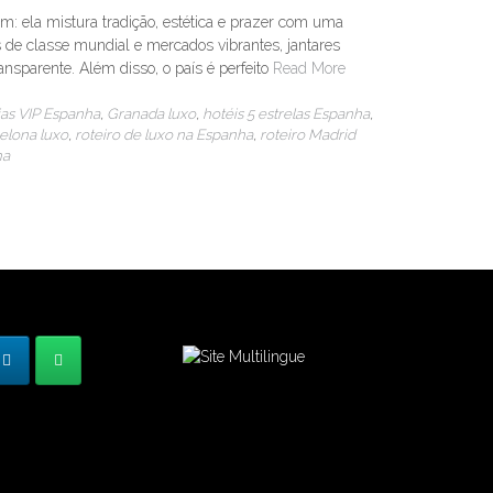
m: ela mistura tradição, estética e prazer com uma
de classe mundial e mercados vibrantes, jantares
ransparente. Além disso, o país é perfeito
Read More
as VIP Espanha
,
Granada luxo
,
hotéis 5 estrelas Espanha
,
celona luxo
,
roteiro de luxo na Espanha
,
roteiro Madrid
ha